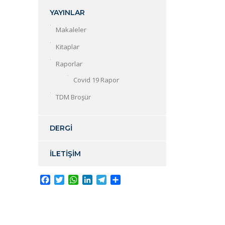
YAYINLAR
Makaleler
Kitaplar
Raporlar
Covid 19 Rapor
TDM Broşür
DERGİ
İLETİŞİM
Facebook
Twitter
WhatsApp
LinkedIn
Telegram
Share