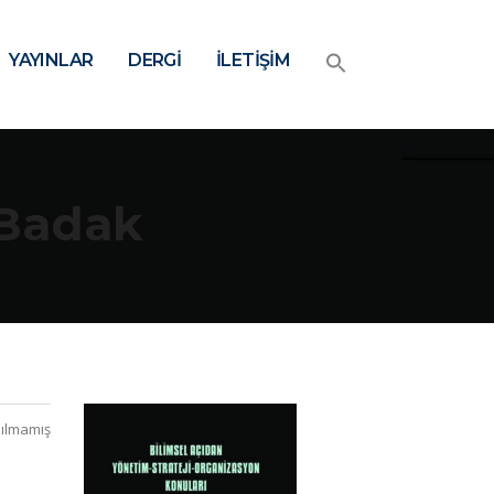
YAYINLAR
DERGİ
İLETİŞİM
S.Badak
ılmamış