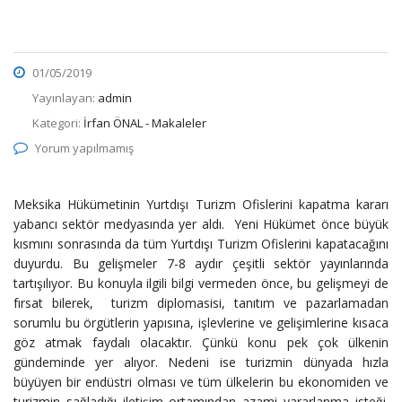
01/05/2019
Yayınlayan:
admin
Kategori:
İrfan ÖNAL - Makaleler
Yorum yapılmamış
Meksika Hükümetinin Yurtdışı Turizm Ofislerini kapatma kararı
yabancı sektör medyasında yer aldı. Yeni Hükümet önce büyük
kısmını sonrasında da tüm Yurtdışı Turizm Ofislerini kapatacağını
duyurdu. Bu gelişmeler 7-8 aydır çeşitli sektör yayınlarında
tartışılıyor. Bu konuyla ilgili bilgi vermeden önce, bu gelişmeyi de
fırsat bilerek, turizm diplomasisi, tanıtım ve pazarlamadan
sorumlu bu örgütlerin yapısına, işlevlerine ve gelişimlerine kısaca
göz atmak faydalı olacaktır. Çünkü konu pek çok ülkenin
gündeminde yer alıyor. Nedeni ise turizmin dünyada hızla
büyüyen bir endüstri olması ve tüm ülkelerin bu ekonomiden ve
turizmin sağladığı iletişim ortamından azami yararlanma isteği.