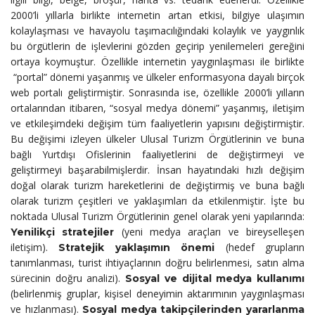
2000’li yıllarla birlikte internetin artan etkisi, bilgiye ulaşımın
kolaylaşması ve havayolu taşımacılığındaki kolaylık ve yaygınlık
bu örgütlerin de işlevlerini gözden geçirip yenilemeleri gereğini
ortaya koymuştur. Özellikle internetin yaygınlaşması ile birlikte
“portal” dönemi yaşanmış ve ülkeler enformasyona dayalı birçok
web portalı geliştirmiştir. Sonrasında ise, özellikle 2000’li yılların
ortalarından itibaren, “sosyal medya dönemi” yaşanmış, iletişim
ve etkileşimdeki değişim tüm faaliyetlerin yapısını değiştirmiştir.
Bu değişimi izleyen ülkeler Ulusal Turizm Örgütlerinin ve buna
bağlı Yurtdışı Ofislerinin faaliyetlerini de değiştirmeyi ve
geliştirmeyi başarabilmişlerdir. İnsan hayatındaki hızlı değişim
doğal olarak turizm hareketlerini de değiştirmiş ve buna bağlı
olarak turizm çeşitleri ve yaklaşımları da etkilenmiştir. İşte bu
noktada Ulusal Turizm Örgütlerinin genel olarak yeni yapılarında:
(yeni medya araçları ve bireyselleşen
Yenilikçi stratejiler
iletişim).
(hedef grupların
Stratejik yaklaşımın önemi
tanımlanması, turist ihtiyaçlarının doğru belirlenmesi, satın alma
sürecinin doğru analizi).
Sosyal ve dijital medya kullanımı
(belirlenmiş gruplar, kişisel deneyimin aktarımının yaygınlaşması
ve hızlanması).
Sosyal medya takipçilerinden yararlanma