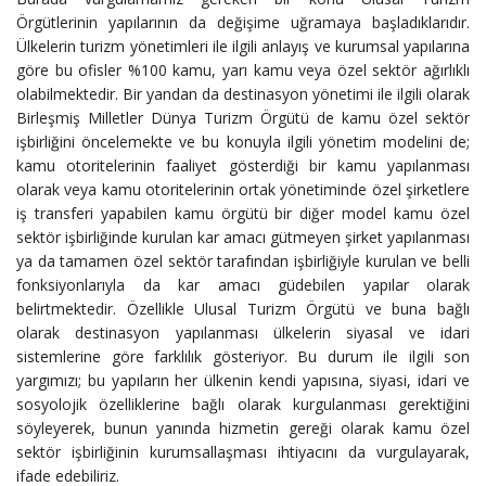
Örgütlerinin yapılarının da değişime uğramaya başladıklarıdır.
Ülkelerin turizm yönetimleri ile ilgili anlayış ve kurumsal yapılarına
göre bu ofisler %100 kamu, yarı kamu veya özel sektör ağırlıklı
olabilmektedir. Bir yandan da destinasyon yönetimi ile ilgili olarak
Birleşmiş Milletler Dünya Turizm Örgütü de kamu özel sektör
işbirliğini öncelemekte ve bu konuyla ilgili yönetim modelini de;
kamu otoritelerinin faaliyet gösterdiği bir kamu yapılanması
olarak veya kamu otoritelerinin ortak yönetiminde özel şirketlere
iş transferi yapabilen kamu örgütü bir diğer model kamu özel
sektör işbirliğinde kurulan kar amacı gütmeyen şirket yapılanması
ya da tamamen özel sektör tarafından işbirliğiyle kurulan ve belli
fonksiyonlarıyla da kar amacı güdebilen yapılar olarak
belirtmektedir. Özellikle Ulusal Turizm Örgütü ve buna bağlı
olarak destinasyon yapılanması ülkelerin siyasal ve idari
sistemlerine göre farklılık gösteriyor. Bu durum ile ilgili son
yargımızı; bu yapıların her ülkenin kendi yapısına, siyasi, idari ve
sosyolojik özelliklerine bağlı olarak kurgulanması gerektiğini
söyleyerek, bunun yanında hizmetin gereği olarak kamu özel
sektör işbirliğinin kurumsallaşması ihtiyacını da vurgulayarak,
ifade edebiliriz.