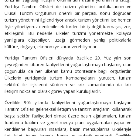
Yurtdışı Tanıtım Ofisleri de turizm yönetimi politikalarının ve
Ulusal Turizm Örgütünün önemli bir parçası. Konu doğrudan
turizm yönetimini ilgilendiriyor ancak turizm yönetimi ise hemen
öyle yönetiyoruz denilebilecek türden bir iş değil; karmaşık, zor,
etkileşimli. Bu nedenle ülkeler turizmi yönetmekte kolayca
yanılgılara düşebiliyor, uzağı görmeden yanlış politikalarla
kültüre, doğaya, ekonomiye zarar verebiliyorlar.
Yurtdışı Tanıtım Ofisleri dünyada özellikle 20. Yüz yılın son
çeyreğinden itibaren faaliyetlerini yoğunlaştırmaya başlamış olan
çoğunlukla da her ülkenin kamu otoritesine bağlı örgütlerdir.
Ülkelerin yurtdışında turizm kampanyalarını yürüten, turizm
sektörü ile ilişkilerini sürdüren ve kriz zamanlarında da kriz
iletişim noktaları olarak görev yapan kuruluşlardır.
Özellikle 90’lı yıllarda faaliyetlerini yoğunlaştırmaya başlayan
Tanıtım Ofisleri geleneksel iletişim ve tanıtım araçlarını kullanarak
başta sektör faaliyetleri olmak üzere basın ağırlamaları, turizm
fuarlarına katılım ve genel medya planı uygulamaları yapar ve
kendilerine başvuran insanlara, basın mensuplarına ülkeleriyle
ilgili bilgi, belge, broşür, harita vs. tedarik ederlerdi. Özellikle