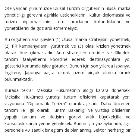
Öte yandan günümüzde Ulusal Turizm Örgütlerinin ulusal marka
yöneticiliği görevini ağırlıkla üstlendiklerini, kültür diplomasisi ve
turizm diplomasisinin tüm araçlarını kullandıklarını ve
yönettiklerini de göz ardı etmemeliyiz.
Bu örgütlerin ana işlevleri (1) Ulusal marka stratejisini yönetmek,
(2) PR kampanyalarını yürütmek ve (3) olası krizleri yönetmek
olarak öne çıkmaktadır. Ana stratejileri üretirler ve ülkedeki
tanıtım faaliyetlerini koordine ederek destinasyonlara yol
gösterici konumda işlev görürler. Bunun için son yıllarda İspanya,
İngiltere, Japonya başta olmak üzere birçok olumlu örnek
bulunmaktadır.
Burada tekrar Meksika Hükümetinin aldığı karara dönersek:
Meksika Hükümeti yurtdışı turizm ofislerini kapatarak yeni
vizyonunu “Diplomatik Turizm” olarak açıkladı. Daha önceden
tanıtım ile ilgili olarak Turizm Bakanlığı ve yurtdışı ofislerinin
yaptığı tanıtım ve iletişim görevi artık büyükelçilik ve
konsolosluklarca yerine getirilecek. Bunun için yaz aylarında, ilgili
personele 40 saatlik bir eğitim de planlanmış. Sektör herhangi bir