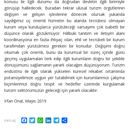
konusu ile ilgili durumu da doğrudan devletin ilgili birimiyle
görüşüp halledecek. Buradan tekrar ulusal turizm örgütlerinin
değişen ve gelişen işlevlerine dönecek olursak yukarıda
saydığımız üç önemli hizmetin bu alanda tecrübesi olmayan
kurum veya kuruluşlarca yürütüleceği varsayımı çok isabetli bir
düşünce olarak gözükmüyor. Hâlbuki tanıtım ve iletişim alanı
koordinasyona en fazla ihtiyaç olan, ehil ve tecrübeli bir kurum
tarafımdan yürütülmesi gereken bir konudur. Değişimi doğru
okumak çok önemli, bunu da kurumsal bir süreç içinde günü
geçmiş uygulamaları terk edip ilgili kurumların doğru bir şekilde
dönüşümünü sağlamanın yararlı olacağını düşünüyorum. Turizm
endüstrisi ile ilgili olarak yükselen küresel rekabet ortamında
potansiyelimize uygun yer tutabilmek için kurumlarımızı çalışma
biçimlerimizi doğru tespit ve hedefler üzerinde kurgulamak
turizm sektörümüzün geleceği için yararlı olacaktır.
İrfan Önal, Mayıs 2019
Facebook
Twitter
WhatsApp
LinkedIn
Telegram
Share
PAYLAŞ