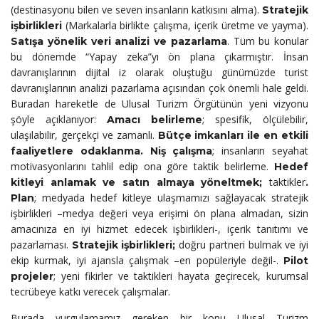
(destinasyonu bilen ve seven insanların katkısını alma).
Stratejik
(Markalarla birlikte çalışma, içerik üretme ve yayma).
işbirlikleri
. Tüm bu konular
Satışa yönelik veri analizi ve pazarlama
bu dönemde “Yapay zeka”yı ön plana çıkarmıştır. İnsan
davranışlarının dijital iz olarak oluştuğu günümüzde turist
davranışlarının analizi pazarlama açısından çok önemli hale geldi.
Buradan hareketle de Ulusal Turizm Örgütünün yeni vizyonu
şöyle açıklanıyor:
; spesifik, ölçülebilir,
Amacı belirleme
ulaşılabilir, gerçekçi ve zamanlı.
Bütçe imkanları ile en etkili
; insanların seyahat
faaliyetlere odaklanma. Niş çalışma
motivasyonlarını tahlil edip ona göre taktik belirleme.
Hedef
taktikler
kitleyi anlamak ve satın almaya yöneltmek;
.
; medyada hedef kitleye ulaşmamızı sağlayacak stratejik
Plan
işbirlikleri –medya değeri veya erişimi ön plana almadan, sizin
amacınıza en iyi hizmet edecek işbirlikleri-, içerik tanıtımı ve
pazarlaması.
doğru partneri bulmak ve iyi
Stratejik işbirlikleri;
ekip kurmak, iyi ajansla çalışmak –en popüleriyle değil-.
Pilot
; yeni fikirler ve taktikleri hayata geçirecek, kurumsal
projeler
tecrübeye katkı verecek çalışmalar.
Burada vurgulamamız gereken bir konu Ulusal Turizm