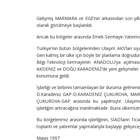
Gelişmiş MARMARA ve EGE’nin arkasından son y
olarak görülmeye başlanıldı.
Ancak bu bölgeler arasında Emek-Sermaye-Yatırımcı
Türkiye’nin bütün bölgelerinden Ulaşım AKS’ları
Geri kalmış bir ülke için böyle bir planlama doğrudur
Bilgi-Teknoloji-Sermayenin ANADOLU’ya açılmas
AKDENİZ ve DOĞU KARADENİZ’de yeni gelişmeler başla
konumuna geldi.
İşbirliği ve birbirini tamamlayan bir duruma gelme
D.Karadeniz GAP-D.KARADENİZ ÇUKUROVA, MARMARA 
ÇUKUROVA-GAP arasında bu yapılmıştır. Ulaşımın 
işbirliğini artıracağına inanılmaktadır. Buna ülkemizin
Bu bölgelerimiz arasında işbirliğinin, SİAD’ların Tic
toplantı ve yatırımlar yapmalarıyla başlayıp gelişece
Mayıs 1997