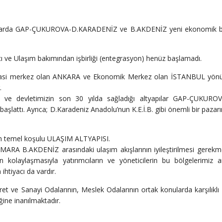
ıllarda GAP-ÇUKUROVA-D.KARADENİZ ve B.AKDENİZ yeni ekonomik b
 ve Ulaşım bakımından işbirliği (entegrasyon) henüz başlamadı.
 siyasi merkez olan ANKARA ve Ekonomik Merkez olan İSTANBUL yönü
.
ı ve devletimizin son 30 yılda sağladığı altyapılar GAP-ÇUKURO
ttı. Ayrıca; D.Karadeniz Anadolu’nun K.E.İ.B. gibi önemli bir pazarı
nin temel koşulu ULAŞIM ALTYAPISI.
B.AKDENİZ arasındaki ulaşım akışlarının iyileştirilmesi gerekme
kolaylaşmasıyla yatırımcıların ve yöneticilerin bu bölgelerimiz a
 ihtiyacı da vardır.
aret ve Sanayi Odalarının, Meslek Odalarının ortak konularda karşılıklı 
ğine inanılmaktadır.