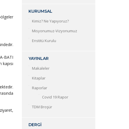
KURUMSAL
ölgeler
Kimiz? Ne Yapıyoruz?
Misyonumuz-Vizyonumuz
Enstitü Kurulu
ndedir.
VA-BATI
YAYINLAR
n kapısı
Makaleler
Kitaplar
ktedir.
Raporlar
rasında
Covid 19 Rapor
TDM Broşür
ziyaret,
DERGİ