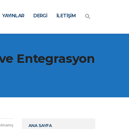
YAYINLAR
DERGİ
İLETİŞİM
ve Entegrasyon
ılmamış
ANA SAYFA