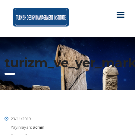
turizm_ve_yer_mar
23/11/2019
Yayınlayan:
admin