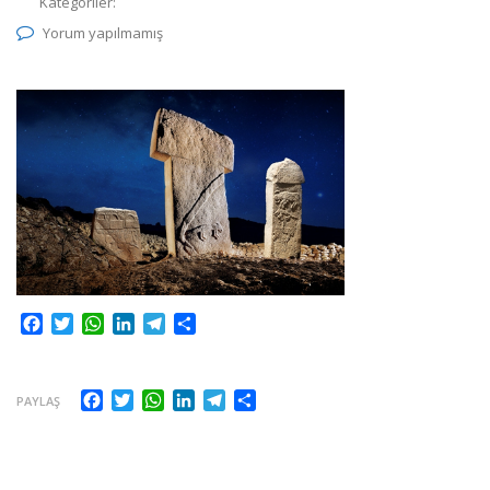
Kategoriler:
Yorum yapılmamış
Facebook
Twitter
WhatsApp
LinkedIn
Telegram
Share
Facebook
Twitter
WhatsApp
LinkedIn
Telegram
Share
PAYLAŞ