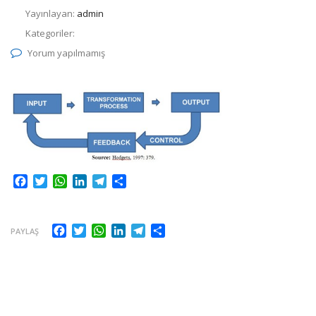
Yayınlayan:
admin
Kategoriler:
Yorum yapılmamış
Facebook
Twitter
WhatsApp
LinkedIn
Telegram
Share
Facebook
Twitter
WhatsApp
LinkedIn
Telegram
Share
PAYLAŞ