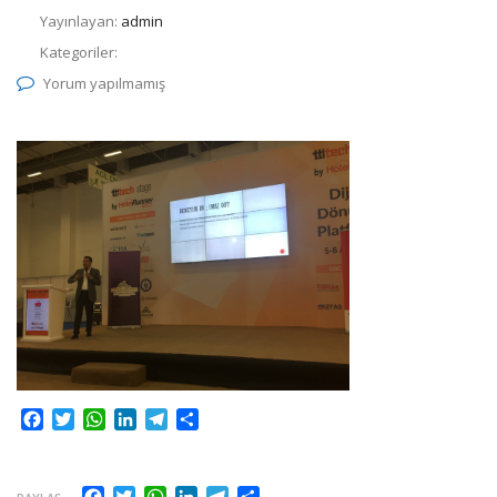
Yayınlayan:
admin
Kategoriler:
Yorum yapılmamış
Facebook
Twitter
WhatsApp
LinkedIn
Telegram
Share
Facebook
Twitter
WhatsApp
LinkedIn
Telegram
Share