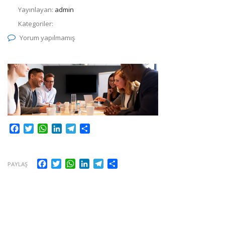
Yayınlayan:
admin
Kategoriler:
Yorum yapılmamış
Facebook
Twitter
WhatsApp
LinkedIn
Telegram
Share
Facebook
Twitter
WhatsApp
LinkedIn
Telegram
Share
PAYLAŞ