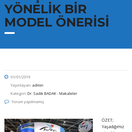
YÖNELİK BİR
MODEL ÖNERİSİ
01/01/2019
Yayınlayan:
admin
Kategori:
Dr. Sadık BADAK - Makaleler
Yorum yapılmamış
ÖZET;
Yaşadığımız