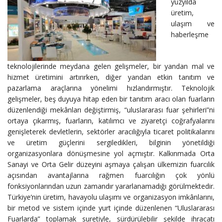
yüzyılda
üretim,
ulaşım ve
haberleşme
teknolojilerinde meydana gelen gelişmeler, bir yandan mal ve
hizmet üretimini artırırken, diğer yandan etkin tanıtım ve
pazarlama araçlarına yönelimi hızlandırmıştır. Teknolojik
gelişmeler, beş duyuya hitap eden bir tanıtım aracı olan fuarların
düzenlendiği mekânları değiştirmiş, “uluslararası fuar şehirleri”ni
ortaya çıkarmış, fuarların, katılımcı ve ziyaretçi coğrafyalarını
genişleterek devletlerin, sektörler aracılığıyla ticaret politikalarını
ve üretim güçlerini sergiledikleri, bilginin yönetildiği
organizasyonlara dönüşmesine yol açmıştır. Kalkınmada Orta
Sanayi ve Orta Gelir düzeyini aşmaya çalışan ülkemizin fuarcılık
açısından avantajlarına rağmen fuarcılığın çok yönlü
fonksiyonlarından uzun zamandır yararlanamadığı görülmektedir.
Türkiye’nin üretim, havayolu ulaşımı ve organizasyon imkânlarını,
bir metod ve sistem içinde yurt içinde düzenlenen “Uluslararası
Fuarlarda” toplamak suretiyle, sürdürülebilir şekilde ihracatı