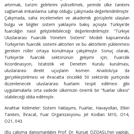
artırmak, turizm gelirlerini yükseltmek, yerinde ülke tanıtımı
sağlamak imkanlarına sahip olduğu çalışmada değerlendirilmiştir.
Çalışmada, saha incelemeleri ve akademik görüşlerle ulaşılan
bulgu ve bilgiler sistem yaklaşımı bakış açısıyla Türkiye’de
fuarcılığın nasıl geliştirilebileceği değerlendirilmiştir. “Türkiye
Uluslararası Fuarcılık Yönetim Sistemi” Modeli kapsamında
Türkiye’nin fuarcılık sistemi aktörleri ve bu aktörlerin yüklenmesi
gereken roller ortaya konulmaya çalışılmıştır. Sonuç olarak,
Türkiye’de fuarcılık sektörünün gelişimi için; Fuarcılık
Koordinasyon, İstatistik ve Denetim Kurulu kurulması,
uluslararası direkt uçuşların kısmen Anadolu’ya da
gerçekleştirilmesi ve ihracatta öncelikli 50 sektörde yurtiçinde
düzenlenecek uluslararası fuarların tespit edilmesi gibi
uygulamalarla orta vadede ülkemizin önemli bir “fuarlar ülkesi”
olabileceği iddia edilmiştir.
Anahtar Kelimeler: Sistem Yaklaşımı, Fuarlar, Havayolları, Etkin
Tanıtım, İhracat, Fuar Organizasyonu. Jel Kodları: M10, O14,
O21, 043.
(Bu çalışma danışmanlığını Prof. Dr. Kürşat ÖZDAŞLI’nın yaptığı,