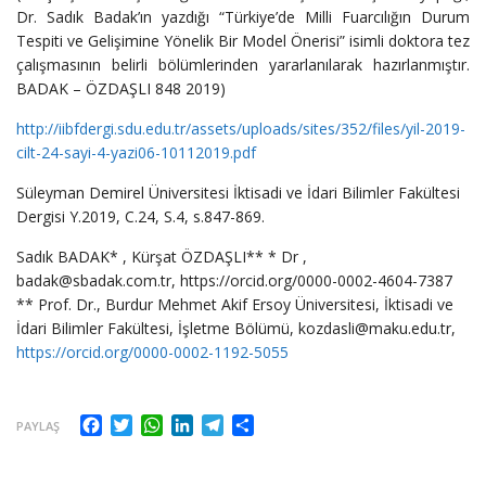
Dr. Sadık Badak’ın yazdığı “Türkiye’de Milli Fuarcılığın Durum
Tespiti ve Gelişimine Yönelik Bir Model Önerisi” isimli doktora tez
çalışmasının belirli bölümlerinden yararlanılarak hazırlanmıştır.
BADAK – ÖZDAŞLI 848 2019)
http://iibfdergi.sdu.edu.tr/assets/uploads/sites/352/files/yil-2019-
cilt-24-sayi-4-yazi06-10112019.pdf
Süleyman Demirel Üniversitesi İktisadi ve İdari Bilimler Fakültesi
Dergisi Y.2019, C.24, S.4, s.847-869.
Sadık BADAK* , Kürşat ÖZDAŞLI** * Dr ,
badak@sbadak.com.tr, https://orcid.org/0000-0002-4604-7387
** Prof. Dr., Burdur Mehmet Akif Ersoy Üniversitesi, İktisadi ve
İdari Bilimler Fakültesi, İşletme Bölümü, kozdasli@maku.edu.tr,
https://orcid.org/0000-0002-1192-5055
Facebook
Twitter
WhatsApp
LinkedIn
Telegram
Share
PAYLAŞ