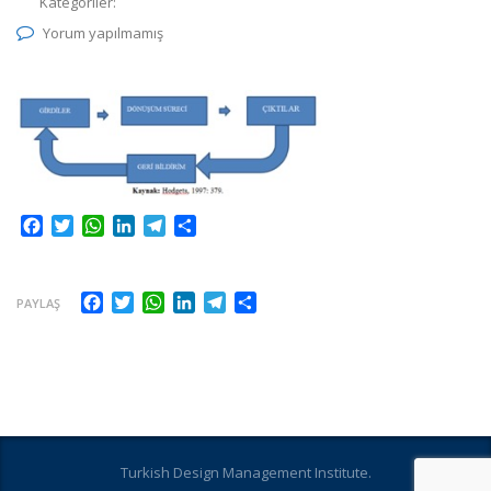
Kategoriler:
Yorum yapılmamış
Facebook
Twitter
WhatsApp
LinkedIn
Telegram
Share
Facebook
Twitter
WhatsApp
LinkedIn
Telegram
Share
PAYLAŞ
Turkish Design Management Institute.