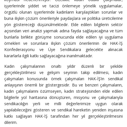
işyerlerin­de şiddet ve tacizi önlemeye yönelik uygulamalar,
örgütlü olunan işyerlerinde kadınların karşılaştıkları sorunlar ve
buna ilişkin çözüm önerileriyle paydaşlara ve politika üre­ticilerine
yön göstereceği düşünülmektedir. Elde edilen bilgilerin sektör
açısından veri analizi yapmak adına fayda sağlayacağına ve tüm
bunlarla birlikte görüşme sonucunda elde edilen iyi uygulama
örnekleri ve sorunlara ilişkin çözüm önerile­rinin de HAK-İŞ
Konfederasyonu ve Üye Sendikalara gelecekte alınacak
kararlarla ilgili katkı sağlayacağına inanılmaktadır.
Kadın çalışmalarının onaltı yıldır düzenli bir şekilde
gerçekleştirilmesi ve gelişim seyrinin takip edilmesi, kadın
çalışmaları konusunda örnek çalışmaları HAK-İŞ’in sendikal
anlayışının önemli bir göstergesidir. Bu ve benzeri çalışmaların,
kadın çalışmalarını özümseyen, kadın stratejisinden elde edilen
bilgilerle yol haritasına dönüştüren, misyonu ve çalışmalarıyla
sendikacılığın yerli ve milli değerlerimize uygun olarak
yapılabileceğini gösteren ve sendikal hareketin yeniden inşasına
kat­kı sağlayan HAK-İŞ tarafından her yıl gerçekleştirilmesini
dilerim.