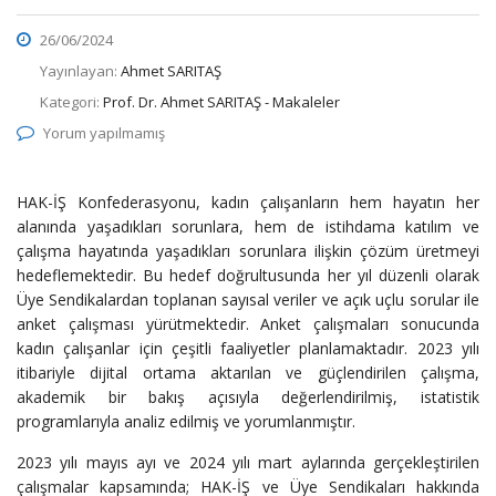
26/06/2024
Yayınlayan:
Ahmet SARITAŞ
Kategori:
Prof. Dr. Ahmet SARITAŞ - Makaleler
Yorum yapılmamış
HAK-İŞ Konfederasyonu, kadın çalışanların hem hayatın her
alanında yaşadıkları sorunlara, hem de istihdama ka­tılım ve
çalışma hayatında yaşadıkları sorunlara ilişkin çö­züm üretmeyi
hedeflemektedir. Bu hedef doğrultusunda her yıl düzenli olarak
Üye Sendikalardan toplanan sayısal veriler ve açık uçlu sorular ile
anket çalışması yürütmek­tedir. Anket çalışmaları sonucunda
kadın çalışanlar için çeşitli faaliyetler planlamaktadır. 2023 yılı
itibariyle dijital ortama aktarılan ve güçlendirilen çalışma,
akademik bir bakış açısıyla değerlendirilmiş, istatistik
programlarıyla analiz edilmiş ve yorumlanmıştır.
2023 yılı mayıs ayı ve 2024 yılı mart aylarında gerçekleştirilen
çalışmalar kapsa­mında; HAK-İŞ ve Üye Sendikaları hakkında