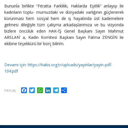
Bununla birlikte “Fıtratta Farklılık, Haklarda Eşitlik” anlayışı ile
kadınların toplu- mumuzdaki ve dünyadaki varlığının güçlenerek
korunması hem sosyal hem de iş hayatında üst kademelere
gelmesi dileğiyle tüm çalışma arkadaşlarımıza ve bu vizyonda
bizlere öncülük eden HAK-İŞ Genel Başkanı Sayın Mahmut
ARSLAN’ a, Kadın Komitesi Başkanı Sayın Fatma ZENGİN ile
ekibine teşekkürü bir borç bilirim.
Devamı için: https://hakis.org.tr/uploads/yayinlar/yayin-pdf-
104.pdf
Facebook
Twitter
WhatsApp
LinkedIn
Telegram
Share
PAYLAŞ