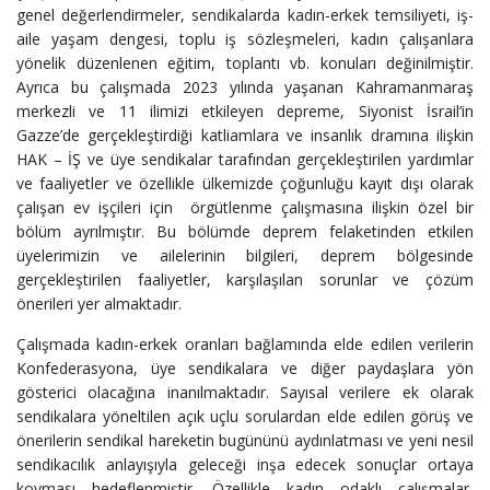
genel de­ğerlendirmeler, sendikalarda kadın-erkek temsiliyeti, iş-
aile yaşam dengesi, toplu iş sözleşmeleri, kadın çalı­şanlara
yönelik düzenlenen eğitim, toplantı vb. konuları değinilmiştir.
Ayrıca bu çalışmada 2023 yılında yaşanan Kahramanmaraş
merkezli ve 11 ilimizi etkileyen depre­me, Siyonist İsrail’in
Gazze’de gerçekleştirdiği katliamlara ve insanlık dramına ilişkin
HAK – İŞ ve üye sendikalar tarafından gerçekleştirilen yardımlar
ve faaliyetler ve özellikle ülkemizde çoğunluğu kayıt dışı olarak
çalışan ev işçileri için örgütlenme çalışmasına ilişkin özel bir
bölüm ayrılmıştır. Bu bölümde deprem felaketinden etkilen
üyelerimizin ve ailelerinin bilgileri, deprem bölgesinde
gerçekleştirilen faaliyetler, karşılaşı­lan sorunlar ve çözüm
önerileri yer almaktadır.
Çalışmada kadın-erkek oranları bağlamında elde edilen verilerin
Konfederasyona, üye sendikalara ve diğer pay­daşlara yön
gösterici olacağına inanılmaktadır. Sayısal verilere ek olarak
sendikalara yöneltilen açık uçlu soru­lardan elde edilen görüş ve
önerilerin sendikal hareketin bugününü aydınlatması ve yeni nesil
sendikacılık anlayı­şıyla geleceği inşa edecek sonuçlar ortaya
koyması he­deflenmiştir. Özellikle kadın odaklı çalışmalar,