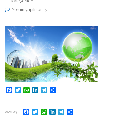
Kategoriler:
Yorum yapılmamış
Facebook
Twitter
WhatsApp
LinkedIn
Telegram
Share
Facebook
Twitter
WhatsApp
LinkedIn
Telegram
Share
PAYLAŞ