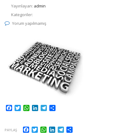
Yayınlayan:
admin
Kategoriler:
Yorum yapılmamış
Facebook
Twitter
WhatsApp
LinkedIn
Telegram
Share
Facebook
Twitter
WhatsApp
LinkedIn
Telegram
Share
PAYLAŞ