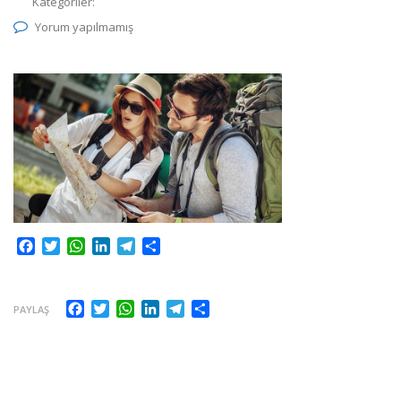
Kategoriler:
Yorum yapılmamış
Facebook
Twitter
WhatsApp
LinkedIn
Telegram
Share
Facebook
Twitter
WhatsApp
LinkedIn
Telegram
Share
PAYLAŞ