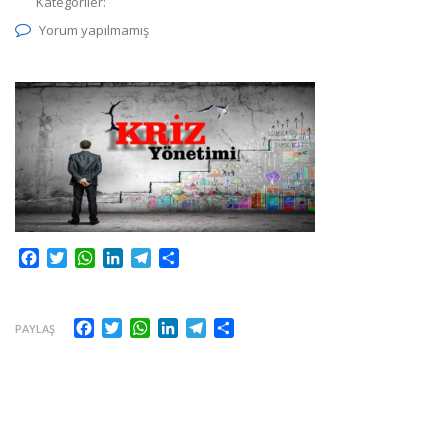
Kategoriler:
Yorum yapılmamış
Facebook
Twitter
WhatsApp
LinkedIn
Telegram
Share
Facebook
Twitter
WhatsApp
LinkedIn
Telegram
Share
PAYLAŞ