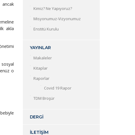
a ancak
Kimiz? Ne Yapıyoruz?
Misyonumuz-Vizyonumuz
temeline
lk akla
Enstitü Kurulu
önetimi
YAYINLAR
Makaleler
, sosyal
Kitaplar
 Henüz o
Raporlar
Covid 19 Rapor
TDM Broşür
bebiyle
DERGİ
İLETİŞİM