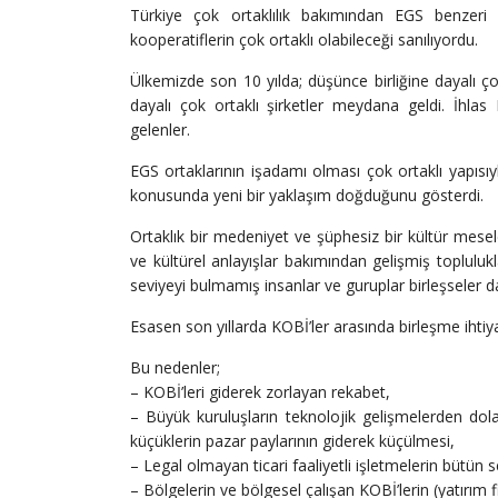
Türkiye çok ortaklılık bakımından EGS benzeri şi
kooperatiflerin çok ortaklı olabileceği sanılıyordu.
Ülkemizde son 10 yılda; düşünce birliğine dayalı çok 
dayalı çok ortaklı şirketler meydana geldi. İhla
gelenler.
EGS ortaklarının işadamı olması çok ortaklı yapıs
konusunda yeni bir yaklaşım doğduğunu gösterdi.
Ortaklık bir medeniyet ve şüphesiz bir kültür meseles
ve kültürel anlayışlar bakımından gelişmiş topluluk
seviyeyi bulmamış insanlar ve guruplar birleşseler da
Esasen son yıllarda KOBİ’ler arasında birleşme ihti
Bu nedenler;
– KOBİ’leri giderek zorlayan rekabet,
– Büyük kuruluşların teknolojik gelişmelerden dol
küçüklerin pazar paylarının giderek küçülmesi,
– Legal olmayan ticari faaliyetli işletmelerin bütün 
– Bölgelerin ve bölgesel çalışan KOBİ’lerin (yatırım f