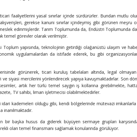
cari faaliyetlerini yasal sınırlar içinde sürdürürler. Bundan mutlu olur
lışverişleri, gerekse kanuni sınırlar içindeymiş gibi görünen meşru 
mayı meslek edinmişlerdir. Tarım Toplumunda da, Endüstri Toplumunda da
ak temel görevler olarak verilmiştir.
i Toplum yapısında, teknolojinin getirdiği olağanüstü ulaşım ve hab
ekonomik uygulamalardan da istifade ederek, bu gibi organizasyonla
erisinde görünerek, ticari kuruluş tabelaları altında, legal olmayan
ari ve siyasi mercilerini yönlendirecek yapıya kavuşmaktadırlar. Son d
esimler, artık her türlü temel saygın iş kollarına girebilmekte, hatt
zete, TV sahibi, liman işletmecisi olabilmektedirler.
 idari kademeleri olduğu gibi, kendi bölgelerinde mütevazi imkanlarla
na inanılmaktadır.
den bir başka husus da giderek büyüyen sermaye grupları karşısınd
erekli olan temel finansmanı sağlamak konularında görülüyor.