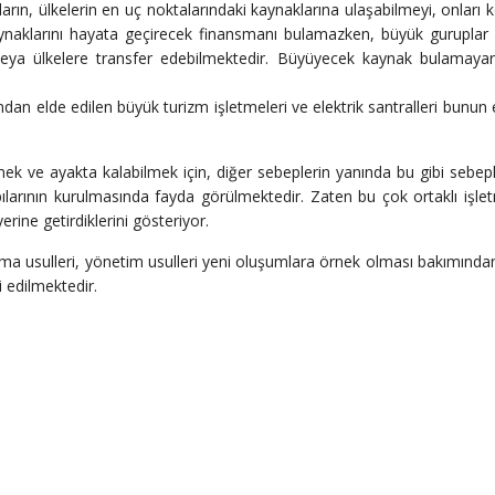
rın, ülkelerin en uç noktalarındaki kaynaklarına ulaşabilmeyi, onları 
kaynaklarını hayata geçirecek finansmanı bulamazken, büyük guruplar 
 veya ülkelere transfer edebilmektedir. Büyüyecek kaynak bulamaya
ndan elde edilen büyük turizm işletmeleri ve elektrik santralleri bunun 
mek ve ayakta kalabilmek için, diğer sebeplerin yanında bu gibi sebep
ılarının kurulmasında fayda görülmektedir. Zaten bu çok ortaklı işle
erine getirdiklerini gösteriyor.
ışma usulleri, yönetim usulleri yeni oluşumlara örnek olması bakımın
 edilmektedir.