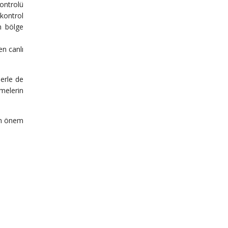
kontrolü
kontrol
n bölge
en canlı
lerle de
tmelerin
dan önem