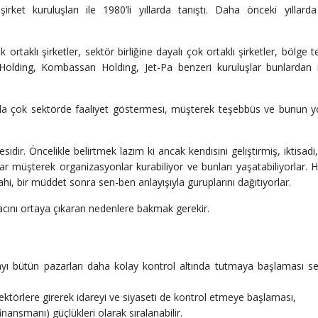
rket kuruluşları ile 1980’li yıllarda tanıştı. Daha önceki yıllard
ortaklı şirketler, sektör birliğine dayalı çok ortaklı şirketler, bölge 
s Holding, Kombassan Holding, Jet-Pa benzeri kuruluşlar bunlardan i
ıyla çok sektörde faaliyet göstermesi, müşterek teşebbüs ve bunun y
idir. Öncelikle belirtmek lazım ki ancak kendisini geliştirmiş, iktisadi
lar müşterek organizasyonlar kurabiliyor ve bunları yaşatabiliyorlar.
hi, bir müddet sonra sen-ben anlayışıyla guruplarını dağıtıyorlar.
yacını ortaya çıkaran nedenlere bakmak gerekir.
ayı bütün pazarları daha kolay kontrol altında tutmaya başlaması se
sektörlere girerek idareyi ve siyaseti de kontrol etmeye başlaması,
inansmanı) güçlükleri olarak sıralanabilir.