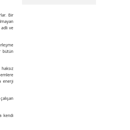
lar. Bir
olmayan
 adli ve
erleşme
r bütün
 haksız
önemlere
a enerji
 çalışan
a kendi