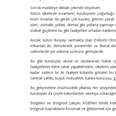
Son iki maddeye dikkati çekmek istiyorum.
Bütün ülkelerde insanların, kuruluşların çoğunluğu ti
kısım insanlar da gerek çok kazanç getiren yasak a
işleri, zorbalık, şiddet, iltimas gibi yollarla yap
inzibat güçlerine bu gibi faaliyetleri ortadan kaldırm
Ancak; bütün dünyayı sarmakta olan Endüstri Ötes
imkanları ile, demokratik yönetimler ve liberal 
sektörlerde yer edinme sürecine girmişlerdir.
Bu gibi kuruluşlar ulusal ve uluslararası hukuk iç
faaliyetlerini daha rahat yapabilmekte, ülkelerin id
kadar sadece bir iki faaliyet kolunda görülen bu k
santrali sahibi, büyük müteahhit, banka kurucusu, ga
Bu gelişmelerin önümüzdeki yıllarda; her seviyedeki
kuruluşları da çeşitli bakımlardan sıkıntıya sokacağı
Bölgeleri ve Bölgesel çalışan KOBİ’leri tehdit e
bölgesel kaynaklarını korumak ve geliştirmek için g