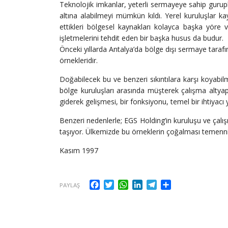
Teknolojik imkanlar, yeterli sermayeye sahip gurupla
altına alabilmeyi mümkün kıldı. Yerel kuruluşlar 
ettikleri bölgesel kaynakları kolayca başka yöre
işletmelerini tehdit eden bir başka husus da budur.
Önceki yıllarda Antalya’da bölge dışı sermaye tarafı
örnekleridir.
Doğabilecek bu ve benzeri sıkıntılara karşı koyabil
bölge kuruluşları arasında müşterek çalışma altyap
giderek gelişmesi, bir fonksiyonu, temel bir ihtiyacı y
Benzeri nedenlerle; EGS Holding’in kuruluşu ve çal
taşıyor. Ülkemizde bu örneklerin çoğalması temenni
Kasım 1997
Facebook
Twitter
WhatsApp
LinkedIn
Telegram
Share
PAYLAŞ