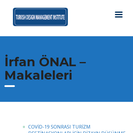
İrfan ÖNAL –
Makaleleri
COVİD-19 SONRASI TURİZM