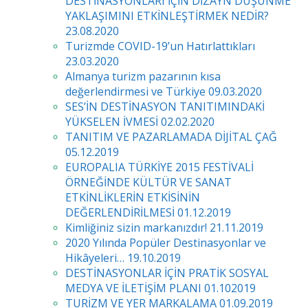
DESTİNASYONLARI İÇİN DİZAYN DÜŞÜNME
YAKLAŞIMINI ETKİNLEŞTİRMEK NEDİR?
23.08.2020
Turizmde COVID-19’un Hatırlattıkları
23.03.2020
Almanya turizm pazarının kısa
değerlendirmesi ve Türkiye 09.03.2020
SES’İN DESTİNASYON TANITIMINDAKİ
YÜKSELEN İVMESİ 02.02.2020
TANITIM VE PAZARLAMADA DİJİTAL ÇAĞ
05.12.2019
EUROPALIA TÜRKİYE 2015 FESTİVALİ
ÖRNEĞİNDE KÜLTÜR VE SANAT
ETKİNLİKLERİN ETKİSİNİN
DEĞERLENDİRİLMESİ 01.12.2019
Kimliğiniz sizin markanızdır! 21.11.2019
2020 Yılında Popüler Destinasyonlar ve
Hikâyeleri… 19.10.2019
DESTİNASYONLAR İÇİN PRATİK SOSYAL
MEDYA VE İLETİŞİM PLANI 01.102019
TURİZM VE YER MARKALAMA 01.09.2019