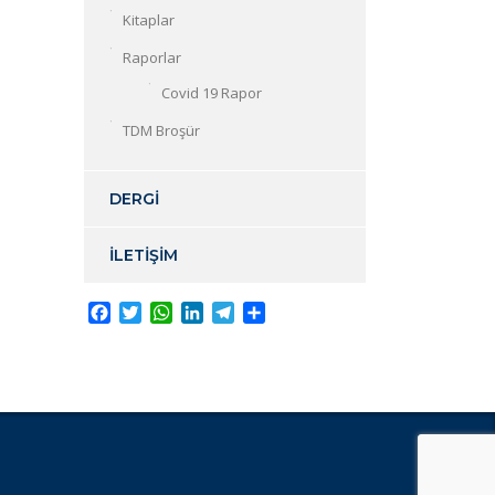
Kitaplar
Raporlar
Covid 19 Rapor
TDM Broşür
DERGİ
İLETİŞİM
Facebook
Twitter
WhatsApp
LinkedIn
Telegram
Share