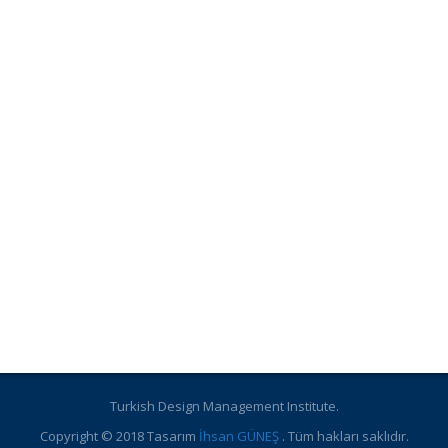
Turkish Design Management Institute.
Copyright © 2018 Tasarım
İhsan GÜNEŞ
. Tüm hakları saklıdır.