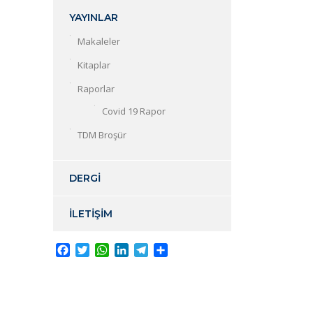
YAYINLAR
Makaleler
Kitaplar
Raporlar
Covid 19 Rapor
TDM Broşür
DERGİ
İLETİŞİM
Facebook
Twitter
WhatsApp
LinkedIn
Telegram
Share