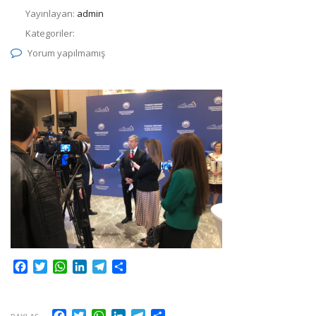
Yayınlayan:
admin
Kategoriler:
Yorum yapılmamış
Facebook
Twitter
WhatsApp
LinkedIn
Telegram
Share
Facebook
Twitter
WhatsApp
LinkedIn
Telegram
Share