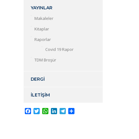
YAYINLAR
Makaleler
Kitaplar
Raporlar
Covid 19 Rapor
TDM Broşür
DERGİ
İLETİŞİM
Facebook
Twitter
WhatsApp
LinkedIn
Telegram
Share