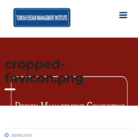
cropped-
favicon.png
28/06/2018