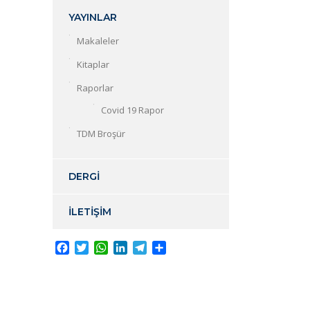
YAYINLAR
Makaleler
Kitaplar
Raporlar
Covid 19 Rapor
TDM Broşür
DERGİ
İLETİŞİM
Facebook
Twitter
WhatsApp
LinkedIn
Telegram
Share