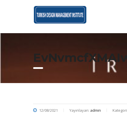
EvNvmcfXMAIw
12/08/2021
Yayınlayan:
admin
Kategori