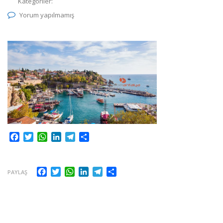
Kategoriler:
Yorum yapılmamış
Facebook
Twitter
WhatsApp
LinkedIn
Telegram
Share
Facebook
Twitter
WhatsApp
LinkedIn
Telegram
Share
PAYLAŞ