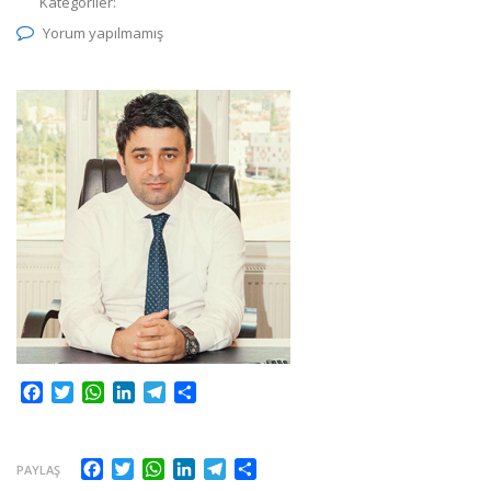
Kategoriler:
Yorum yapılmamış
Facebook
Twitter
WhatsApp
LinkedIn
Telegram
Share
Facebook
Twitter
WhatsApp
LinkedIn
Telegram
Share
PAYLAŞ